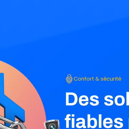
Confort & sécurité
Des so
fiables