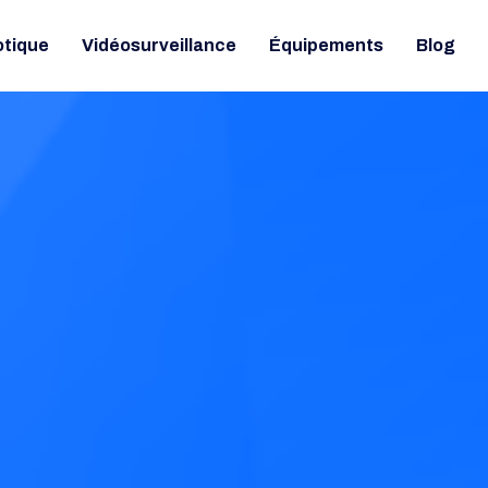
tique
Vidéosurveillance
Équipements
Blog